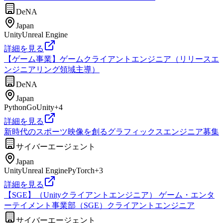
DeNA
Japan
Unity
Unreal Engine
詳細を見る
【ゲーム事業】ゲームクライアントエンジニア（リリースエ
ンジニアリング領域主導）
DeNA
Japan
Python
Go
Unity
+
4
詳細を見る
新時代のスポーツ映像を創るグラフィックスエンジニア募集
サイバーエージェント
Japan
Unity
Unreal Engine
PyTorch
+
3
詳細を見る
【SGE】（Unityクライアントエンジニア） ゲーム・エンタ
ーテイメント事業部（SGE）クライアントエンジニア
サイバーエージェント