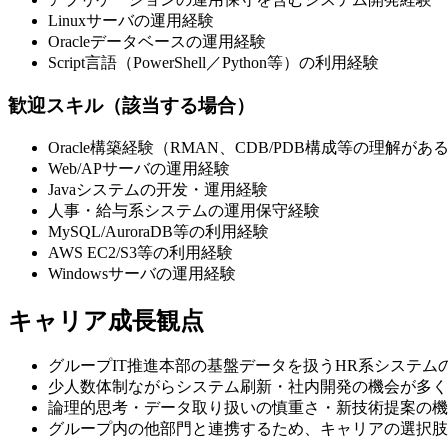
Linuxサーバの運用経験
Oracleデータベースの運用経験
Script言語（PowerShell／Python等）の利用経験
歓迎スキル（該当する場合）
Oracle構築経験（RMAN、CDB/PDB構成等の理解が
Web/APサーバの運用経験
Javaシステムの开发・運用経験
人事・給与系システムの運用保守経験
MySQL/AuroraDB等の利用経験
AWS EC2/S3等の利用経験
Windowsサーバの運用経験
キャリア成長観点
グループIT推進本部の基盤データを扱うHR系システム
少人数体制ながらシステム刷新・社内開発の機会が多く
論理的思考・データ取り扱いの慎重さ・新技術提案の機
グループ内の他部門と連携するため、キャリアの選択肢（