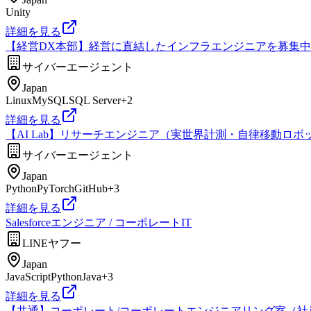
Unity
詳細を見る
【経営DX本部】経営に直結したインフラエンジニアを募集中
サイバーエージェント
Japan
Linux
MySQL
SQL Server
+
2
詳細を見る
【AI Lab】リサーチエンジニア（実世界計測・自律移動ロボ
サイバーエージェント
Japan
Python
PyTorch
GitHub
+
3
詳細を見る
Salesforceエンジニア / コーポレートIT
LINEヤフー
Japan
JavaScript
Python
Java
+
3
詳細を見る
【共通】コーポレート/コーポレートエンジニアリング室（社員紹介