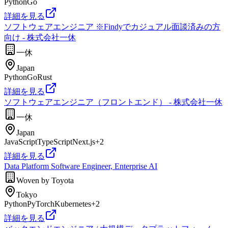
Python
Go
詳細を見る
ソフトウェアエンジニア ※Findyでカジュアル面談済みの方
向け - 株式会社一休
一休
Japan
Python
Go
Rust
詳細を見る
ソフトウェアエンジニア（フロントエンド） - 株式会社一休
一休
Japan
JavaScript
TypeScript
Next.js
+
2
詳細を見る
Data Platform Software Engineer, Enterprise AI
Woven by Toyota
Tokyo
Python
PyTorch
Kubernetes
+
2
詳細を見る