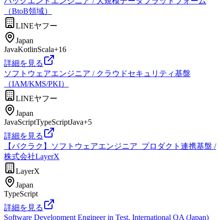
バックエンドエンジニア / 大規模データプラットフォーム
（BtoB領域）
LINEヤフー
Japan
Java
Kotlin
Scala
+
16
詳細を見る
ソフトウェアエンジニア / クラウドセキュリティ基盤
（IAM/KMS/PKI）
LINEヤフー
Japan
JavaScript
TypeScript
Java
+
5
詳細を見る
【バクラク】ソフトウェアエンジニア_プロダクト連携基盤 /
株式会社LayerX
LayerX
Japan
TypeScript
詳細を見る
Software Development Engineer in Test, International QA (Japan)