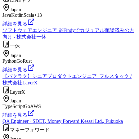
LINEヤフー
Japan
Java
Kotlin
Scala
+
13
詳細を見る
ソフトウェアエンジニア ※Findyでカジュアル面談済みの方
向け - 株式会社一休
一休
Japan
Python
Go
Rust
詳細を見る
【バクラク】シニアプロダクトエンジニア_フルスタック /
株式会社LayerX
LayerX
Japan
TypeScript
Go
AWS
詳細を見る
QA Engineer - SDET, Money Forward Kessai Ltd., Fukuoka
マネーフォワード