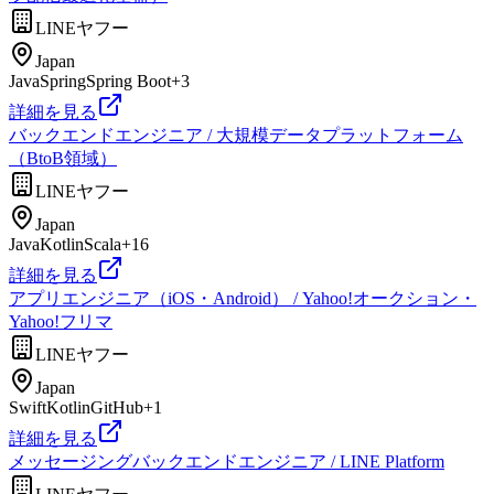
LINEヤフー
Japan
Java
Spring
Spring Boot
+
3
詳細を見る
バックエンドエンジニア / 大規模データプラットフォーム
（BtoB領域）
LINEヤフー
Japan
Java
Kotlin
Scala
+
16
詳細を見る
アプリエンジニア（iOS・Android） / Yahoo!オークション・
Yahoo!フリマ
LINEヤフー
Japan
Swift
Kotlin
GitHub
+
1
詳細を見る
メッセージングバックエンドエンジニア / LINE Platform