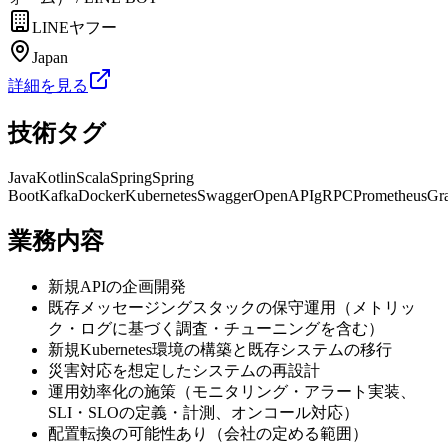
LINEヤフー
Japan
詳細を見る
技術タグ
Java
Kotlin
Scala
Spring
Spring
Boot
Kafka
Docker
Kubernetes
Swagger
OpenAPI
gRPC
Prometheus
Gr
業務内容
新規APIの企画開発
既存メッセージングスタックの保守運用（メトリッ
ク・ログに基づく調査・チューニングを含む）
新規Kubernetes環境の構築と既存システムの移行
災害対応を想定したシステムの再設計
運用効率化の施策（モニタリング・アラート実装、
SLI・SLOの定義・計測、オンコール対応）
配置転換の可能性あり（会社の定める範囲）