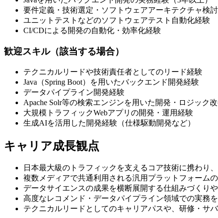
要件定義・技術選定・ソフトウェアアーキテクチャ検討
ユニットテストなどのソフトウェアテスト自動化経験
CI/CDによる開発の自動化・効率化経験
歓迎スキル（該当する場合）
テクニカルリードや技術責任者としてのリード経験
Java（Spring Boot）を用いたバックエンド開発経験
データパイプライン開発経験
Apache Solr等の検索エンジンを用いた開発・ロジック
大規模トラフィックWebアプリの開発・運用経験
生成AIを活用した開発経験（仕様駆動開発など）
キャリア成長観点
日本最大級のトラフィックを支えるコア技術に携わり、
複数メディアで共通利用される汎用プラットフォームの
データサイエンスの成果を横断展開する仕組みづくりや
高度なレコメンド・データパイプライン領域での実務を
テクニカルリードとしてのキャリアパスや、研修・サバ