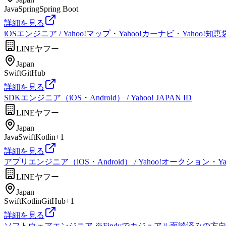
Java
Spring
Spring Boot
詳細を見る
iOSエンジニア / Yahoo!マップ・Yahoo!カーナビ・Yahoo!知恵
LINEヤフー
Japan
Swift
GitHub
詳細を見る
SDKエンジニア（iOS・Android） / Yahoo! JAPAN ID
LINEヤフー
Japan
Java
Swift
Kotlin
+
1
詳細を見る
アプリエンジニア（iOS・Android） / Yahoo!オークション・Ya
LINEヤフー
Japan
Swift
Kotlin
GitHub
+
1
詳細を見る
ソフトウェアエンジニア ※Findyでカジュアル面談済みの方向