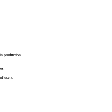
in production.
es.
of users.