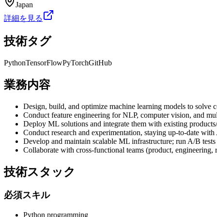
Japan
詳細を見る
技術タグ
Python
TensorFlow
PyTorch
GitHub
業務内容
Design, build, and optimize machine learning models to solve c
Conduct feature engineering for NLP, computer vision, and mul
Deploy ML solutions and integrate them with existing products/se
Conduct research and experimentation, staying up-to-date with 
Develop and maintain scalable ML infrastructure; run A/B tests 
Collaborate with cross-functional teams (product, engineering, r
技術スタック
必須スキル
Python programming