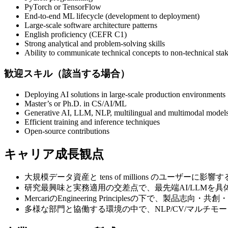
PyTorch or TensorFlow
End-to-end ML lifecycle (development to deployment)
Large-scale software architecture patterns
English proficiency (CEFR C1)
Strong analytical and problem-solving skills
Ability to communicate technical concepts to non-technical sta
歓迎スキル（該当する場合）
Deploying AI solutions in large-scale production environments
Master’s or Ph.D. in CS/AI/ML
Generative AI, LLM, NLP, multilingual and multimodal model
Efficient training and inference techniques
Open-source contributions
キャリア成長観点
大規模データ資産と tens of millions のユーザー
研究最興味と実務適用の交差点で、最先端AI/LLMを
MercariのEngineering Principlesの下
多様な部門と協働する環境の中で、NLP/CV/マルチ