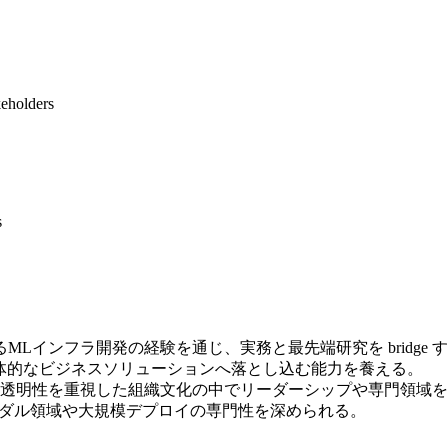
keholders
s
に影響するMLインフラ開発の経験を通じ、実務と最先端研究を bridge
具体的なビジネスソリューションへ落とし込む能力を養える。
で、製品志向・共創・透明性を重視した組織文化の中でリーダーシップや専門領
モーダル領域や大規模デプロイの専門性を深められる。