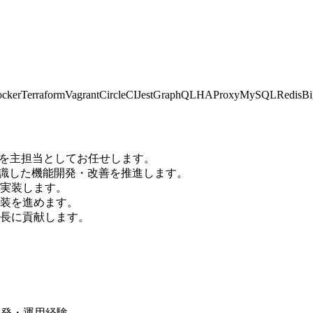
cker
Terraform
Vagrant
CircleCI
Jest
GraphQL
HAProxy
MySQL
Redis
Bi
ンド開発を主担当としてお任せします。
意識した機能開発・改善を推進します。
実装します。
装を進めます。
長に貢献します。
ンの開発・運用経験