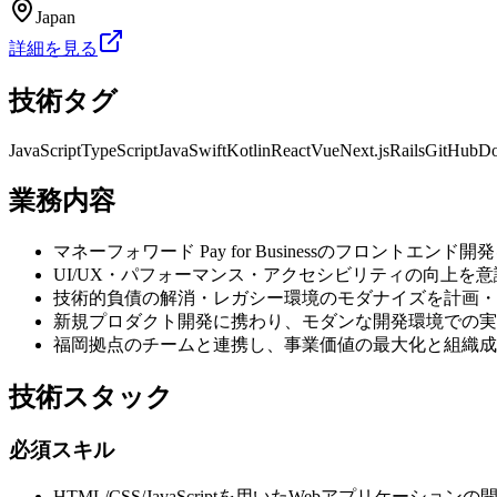
Japan
詳細を見る
技術タグ
JavaScript
TypeScript
Java
Swift
Kotlin
React
Vue
Next.js
Rails
GitHub
Do
業務内容
マネーフォワード Pay for Businessのフロントエ
UI/UX・パフォーマンス・アクセシビリティの向上を
技術的負債の解消・レガシー環境のモダナイズを計画・
新規プロダクト開発に携わり、モダンな開発環境での実
福岡拠点のチームと連携し、事業価値の最大化と組織成
技術スタック
必須スキル
HTML/CSS/JavaScriptを用いたWebアプリケーショ