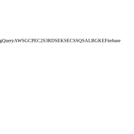
gQuery
AWS
GCP
EC2
S3
RDS
EKS
ECS
SQS
ALB
GKE
Firebase