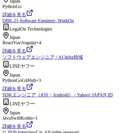
Japan
Python
Go
詳細を見る
DBE-21-Software Engineer- WorkOn
LegalOn Technologies
Japan
React
Vue
Angular
+
4
詳細を見る
ソフトウェアエンジニア / AI Infra領域
LINEヤフー
Japan
Python
Go
GitHub
+
3
詳細を見る
SDKエンジニア（iOS・Android） / Yahoo! JAPAN ID
LINEヤフー
Japan
Java
Swift
Kotlin
+
1
詳細を見る
© 2026 InterviewCat. All rights reserved.