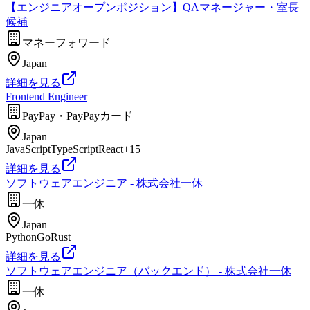
【エンジニアオープンポジション】QAマネージャー・室長
候補
マネーフォワード
Japan
詳細を見る
Frontend Engineer
PayPay・PayPayカード
Japan
JavaScript
TypeScript
React
+
15
詳細を見る
ソフトウェアエンジニア - 株式会社一休
一休
Japan
Python
Go
Rust
詳細を見る
ソフトウェアエンジニア（バックエンド） - 株式会社一休
一休