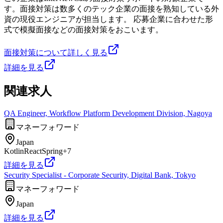
す。面接対策は数多くのテック企業の面接を熟知している外
資の現役エンジニアが担当します。 応募企業に合わせた形
式で模擬面接などの面接対策をおこいます。
面接対策について詳しく見る
詳細を見る
関連求人
QA Engineer, Workflow Platform Development Division, Nagoya
マネーフォワード
Japan
Kotlin
React
Spring
+
7
詳細を見る
Security Specialist - Corporate Security, Digital Bank, Tokyo
マネーフォワード
Japan
詳細を見る