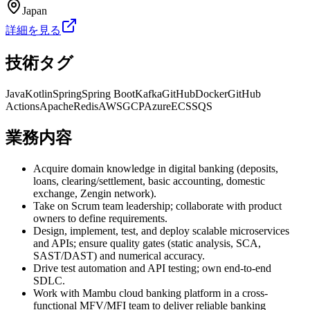
Japan
詳細を見る
技術タグ
Java
Kotlin
Spring
Spring Boot
Kafka
GitHub
Docker
GitHub
Actions
Apache
Redis
AWS
GCP
Azure
ECS
SQS
業務内容
Acquire domain knowledge in digital banking (deposits,
loans, clearing/settlement, basic accounting, domestic
exchange, Zengin network).
Take on Scrum team leadership; collaborate with product
owners to define requirements.
Design, implement, test, and deploy scalable microservices
and APIs; ensure quality gates (static analysis, SCA,
SAST/DAST) and numerical accuracy.
Drive test automation and API testing; own end-to-end
SDLC.
Work with Mambu cloud banking platform in a cross-
functional MFV/MFI team to deliver reliable banking