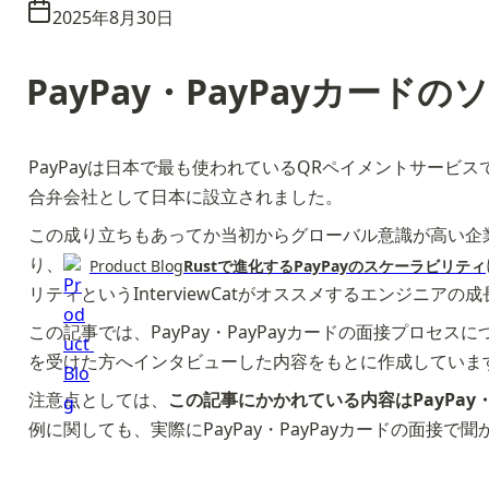
2025年8月30日
PayPay・PayPayカー
PayPayは日本で最も使われているQRペイメントサービ
合弁会社として日本に設立されました。﻿
この成り立ちもあってか当初からグローバル意識が高い企
り、
Product Blog
Rustで進化するPayPayのスケーラビリティ
リティというInterviewCatがオススメするエンジニア
この記事では、PayPay・PayPayカードの面接プロセ
を受けた方へインタビューした内容をもとに作成していま
注意点としては、
この記事にかかれている内容はPayPay
例に関しても、実際にPayPay・PayPayカードの面接