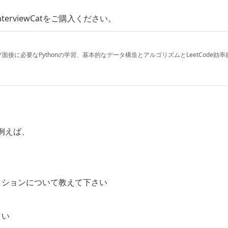
erviewCatをご購入ください。
ィング面接に必要なPythonの学習、基本的なデータ構造とアルゴリズムとLeetCode効
例えば、
クションについて教えて下さい
さい