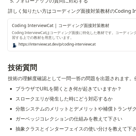
フォローアップの質問に対応する
詳しく知りたい方はコーディング面接対策教材のCoding Int
Coding InterviewCat | コーディング面接対策教材
Coding InterviewCatはコーディング面接に特化した教材です。コーデ
習する上での教材を用意しています。
https://interviewcat.dev/p/coding-interviewcat
技術質問
技術の理解度確認として一問一答の問題を出題されます。
ブラウザでURLを開くとき何が起きていますか？
スロークエリが発生した時にどう対応するか
分散システムのメリットとデメリットや補償トランザ
ガーベッジコレクションの仕組みを教えて下さい
抽象クラスとインターフェイスの使い分けを教えて下