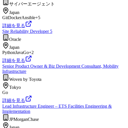
サイバーエージェント
Japan
Git
Docker
Ansible
+
5
詳細を見る
Site Reliability Developer 5
Oracle
Japan
Python
Java
Go
+
2
詳細を見る
Senior Product Owner & Biz Development Consultant, Mobility
Infrastructure
Woven by Toyota
Tokyo
Go
詳細を見る
Lead Infrastructure Engineer – ETS Facilities Engineering &
Implementation
JPMorganChase
Japan