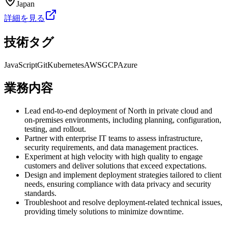
Japan
詳細を見る
技術タグ
JavaScript
Git
Kubernetes
AWS
GCP
Azure
業務内容
Lead end-to-end deployment of North in private cloud and
on-premises environments, including planning, configuration,
testing, and rollout.
Partner with enterprise IT teams to assess infrastructure,
security requirements, and data management practices.
Experiment at high velocity with high quality to engage
customers and deliver solutions that exceed expectations.
Design and implement deployment strategies tailored to client
needs, ensuring compliance with data privacy and security
standards.
Troubleshoot and resolve deployment-related technical issues,
providing timely solutions to minimize downtime.