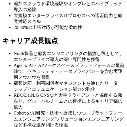
追加のクラウド環境経験やオンプレとのハイブリッド
導入の経験
大規模エンタープライズITプロセスへの適応能力と顧
客対応スキル
20-40%の出張対応が可能な柔軟性
キャリア成長観点
North製品と顧客エンジニアリングの橋渡し役として、
エンタープライズ導入の深い専門性を獲得
Agentic AI・AIワークスペースプラットフォームの最前
線で、セキュリティ・データプライバシーを含む実運
用ノウハウを習得
顧客対応・利害関係者マネジメントを通じたリーダー
シップとコミュニケーション能力の強化
RBC/Dell/LG CNSなど大手クライアントと協働する機
会と、グローバルチームとの連携によるキャリア幅の
拡大
CohereのAI研究・技術へ近接しつつ、プラットフォー
ムエンジニアリング/ソリューションエンジニアリング
など多様な道が開ける環境