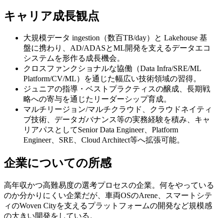
キャリア成長観点
大規模データ ingestion（数百TB/day）と Lakehouse 基
盤に携わり、AD/ADASとML開発を支えるデータエコ
システムを形作る成長機会。
クロスファンクショナルな協働（Data Infra/SRE/ML
Platform/CV/ML）を通じた幅広い技術領域の習得。
ジュニアの指導・ベストプラクティスの醸成、長期戦
略への寄与を通じたリーダーシップ育成。
マルチリージョン/マルチクラウド、クラウドネイティ
ブ技術、データガバナンス等の実務経験を積み、キャ
リアパスとしてSenior Data Engineer、Platform
Engineer、SRE、Cloud Architect等へ拡張可能。
企業についての所感
高年収かつ高難易度の選考プロセスの企業。何をやっている
のか分かりにくい企業だが、車両OSのArene、スマートシテ
ィのWoven Cityを支えるプラットフォームの開発など規模感
の大きい開発をしている。