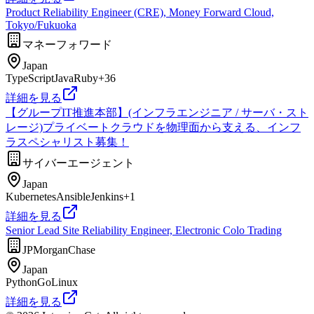
Product Reliability Engineer (CRE), Money Forward Cloud,
Tokyo/Fukuoka
マネーフォワード
Japan
TypeScript
Java
Ruby
+
36
詳細を見る
【グループIT推進本部】(インフラエンジニア / サーバ・スト
レージ)プライベートクラウドを物理面から支える、インフ
ラスペシャリスト募集！
サイバーエージェント
Japan
Kubernetes
Ansible
Jenkins
+
1
詳細を見る
Senior Lead Site Reliability Engineer, Electronic Colo Trading
JPMorganChase
Japan
Python
Go
Linux
詳細を見る