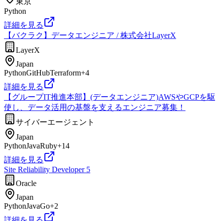
東京
Python
詳細を見る
【バクラク】データエンジニア / 株式会社LayerX
LayerX
Japan
Python
GitHub
Terraform
+
4
詳細を見る
【グループIT推進本部】(データエンジニア)AWSやGCPを駆
使し、データ活用の基盤を支えるエンジニア募集！
サイバーエージェント
Japan
Python
Java
Ruby
+
14
詳細を見る
Site Reliability Developer 5
Oracle
Japan
Python
Java
Go
+
2
詳細を見る