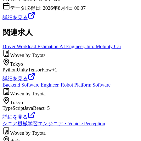
データ取得日:
2026年8月4日 00:07
詳細を見る
関連求人
Driver Workload Estimation AI Engineer, Info Mobility Car
Woven by Toyota
Tokyo
Python
Unity
TensorFlow
+
1
詳細を見る
Backend Software Engineer, Robot Platform Software
Woven by Toyota
Tokyo
TypeScript
Java
React
+
5
詳細を見る
シニア機械学習エンジニア・Vehicle Perception
Woven by Toyota