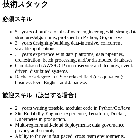
技術スタック
必須スキル
5+ years of professional software engineering with strong data
structures/algorithms; proficient in Python, Go, or Java.
3+ years designing/building data-intensive, concurrent,
scalable applications.
3+ years experience with data platforms, data pipelines,
orchestration, batch processing, and/or distributed databases.
Cloud-based (AWS/GCP) microservice architectures; event-
driven, distributed systems.
Bachelor's degree in CS or related field (or equivalent);
business-level English and Japanese.
歓迎スキル（該当する場合）
2+ years writing testable, modular code in Python/Go/Java.
Site Reliability Engineer experience; Terraform, Docker,
Kubernetes in production.
Multi-region/multi-cloud deployments; data governance,
privacy and security.
Ability to thrive in fast-paced, cross-team environments.