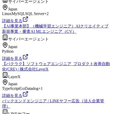
サイバーエージェント
Japan
Linux
MySQL
SQL Server
+
2
詳細を見る
【AI事業本部】（機械学習エンジニア）AIクリエイティブ
新規事業・審査AI MLエンジニア（CV）
サイバーエージェント
Japan
Python
詳細を見る
【バクラク】ソフトウェアエンジニア_プロダクト改善自動
化(CRE) / 株式会社LayerX
LayerX
Japan
TypeScript
Go
Datadog
+
1
詳細を見る
バックエンドエンジニア / LINEヤフー広告（法人企業管
理）
LINEヤフー