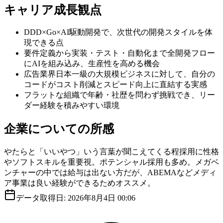
キャリア成長観点
DDD×Go×AI駆動開発で、次世代の開発スタイルを体
現できる点
要件定義から実装・テスト・自動化まで全開発フロー
にAIを組み込み、生産性を高める機会
広告業界日本一級の大規模ビジネスに対して、自分の
コードがコスト削減とスピード向上に直結する実感
フラットな組織で年齢・社歴を問わず挑戦でき、リー
ダー経験を積みやすい環境
企業についての所感
やたらと「いいやつ」いう言葉が聞こえてくる程採用に性格
やソフトスキルを重要視。ポテンシャル採用も多め。メガベ
ンチャーの中では給与は出ない方だが、ABEMAなどメディ
ア事業は良い経験ができるためオススメ。
データ取得日:
2026年8月4日 00:06