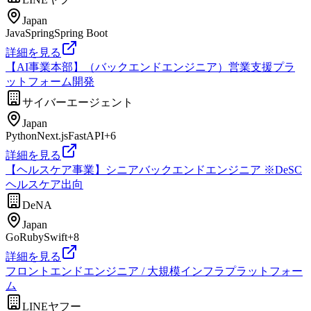
Japan
Java
Spring
Spring Boot
詳細を見る
【AI事業本部】（バックエンドエンジニア）営業支援プラ
ットフォーム開発
サイバーエージェント
Japan
Python
Next.js
FastAPI
+
6
詳細を見る
【ヘルスケア事業】シニアバックエンドエンジニア ※DeSC
ヘルスケア出向
DeNA
Japan
Go
Ruby
Swift
+
8
詳細を見る
フロントエンドエンジニア / 大規模インフラプラットフォー
ム
LINEヤフー