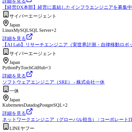
詳細を見る
【経営DX本部】経営に直結したインフラエンジニアを募集中
サイバーエージェント
Japan
Linux
MySQL
SQL Server
+
2
詳細を見る
【AI Lab】リサーチエンジニア（実世界計測・自律移動ロボ
サイバーエージェント
Japan
Python
PyTorch
GitHub
+
3
詳細を見る
ソフトウェアエンジニア（SRE） - 株式会社一休
一休
Japan
Kubernetes
Datadog
PostgreSQL
+
2
詳細を見る
ネットワークエンジニア（グローバル担当） / コーポレートI
LINEヤフー