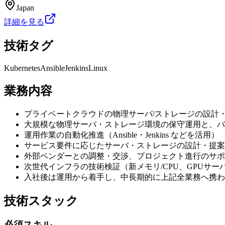
Japan
詳細を見る
技術タグ
Kubernetes
Ansible
Jenkins
Linux
業務内容
プライベートクラウドの物理サーバ/ストレージの設計
大規模な物理サーバ・ストレージ環境の保守運用と、パ
運用作業の自動化推進（Ansible・Jenkins などを活用）
サービス要件に応じたサーバ・ストレージの設計・提案
外部ベンダーとの調整・交渉、プロジェクト進行のサポ
次世代インフラの技術検証（新メモリ/CPU、GPUサ
入社後は運用から着手し、中長期的に上記全業務へ携わ
技術スタック
必須スキル