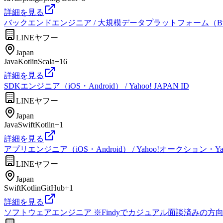
詳細を見る
バックエンドエンジニア / 大規模データプラットフォーム（Bt
LINEヤフー
Japan
Java
Kotlin
Scala
+
16
詳細を見る
SDKエンジニア（iOS・Android） / Yahoo! JAPAN ID
LINEヤフー
Japan
Java
Swift
Kotlin
+
1
詳細を見る
アプリエンジニア（iOS・Android） / Yahoo!オークション・Ya
LINEヤフー
Japan
Swift
Kotlin
GitHub
+
1
詳細を見る
ソフトウェアエンジニア ※Findyでカジュアル面談済みの方向