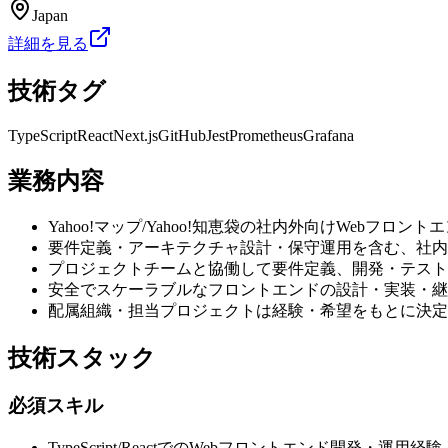
Japan
詳細を見る
技術タグ
TypeScript
React
Next.js
GitHub
Jest
Prometheus
Grafana
業務内容
Yahoo!マップ/Yahoo!知恵袋の社内外向けWebフ
要件定義・アーキテクチャ設計・保守運用を含む、社内
プロジェクトチームと協働して要件定義、開発・テスト
安全でスケーラブルなフロントエンドの設計・実装・継
配属組織・担当プロジェクトは経験・希望をもとに決定
技術スタック
必須スキル
TypeScript/ReactでのWebフロントエンド開発・運用経