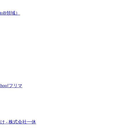
oB領域）
hoo!フリマ
け - 株式会社一休