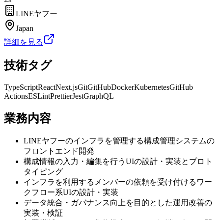
LINEヤフー
Japan
詳細を見る
技術タグ
TypeScript
React
Next.js
Git
GitHub
Docker
Kubernetes
GitHub
Actions
ESLint
Prettier
Jest
GraphQL
業務内容
LINEヤフーのインフラを管理する構成管理システムの
フロントエンド開発
構成情報の入力・編集を行うUIの設計・実装とプロト
タイピング
インフラを利用するメンバーの依頼を受け付けるワー
クフロー系UIの設計・実装
データ統合・ガバナンス向上を目的とした運用改善の
実装・検証