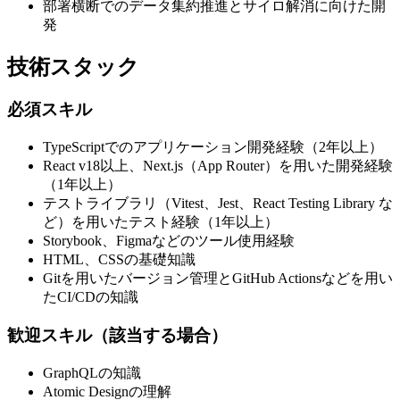
部署横断でのデータ集約推進とサイロ解消に向けた開
発
技術スタック
必須スキル
TypeScriptでのアプリケーション開発経験（2年以上）
React v18以上、Next.js（App Router）を用いた開発経験
（1年以上）
テストライブラリ（Vitest、Jest、React Testing Library な
ど）を用いたテスト経験（1年以上）
Storybook、Figmaなどのツール使用経験
HTML、CSSの基礎知識
Gitを用いたバージョン管理とGitHub Actionsなどを用い
たCI/CDの知識
歓迎スキル（該当する場合）
GraphQLの知識
Atomic Designの理解