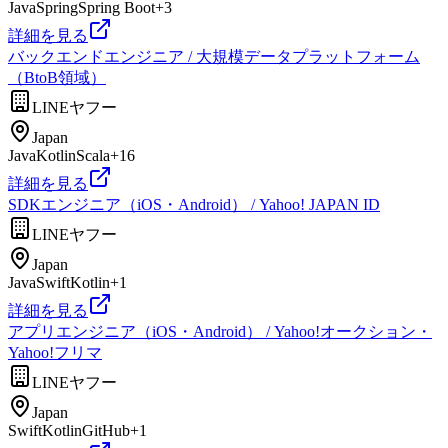
Java
Spring
Spring Boot
+
3
詳細を見る
バックエンドエンジニア / 大規模データプラットフォーム
（BtoB領域）
LINEヤフー
Japan
Java
Kotlin
Scala
+
16
詳細を見る
SDKエンジニア（iOS・Android） / Yahoo! JAPAN ID
LINEヤフー
Japan
Java
Swift
Kotlin
+
1
詳細を見る
アプリエンジニア（iOS・Android） / Yahoo!オークション・
Yahoo!フリマ
LINEヤフー
Japan
Swift
Kotlin
GitHub
+
1