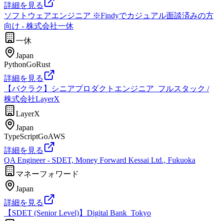
詳細を見る
ソフトウェアエンジニア ※Findyでカジュアル面談済みの方
向け - 株式会社一休
一休
Japan
Python
Go
Rust
詳細を見る
【バクラク】シニアプロダクトエンジニア_フルスタック /
株式会社LayerX
LayerX
Japan
TypeScript
Go
AWS
詳細を見る
QA Engineer - SDET, Money Forward Kessai Ltd., Fukuoka
マネーフォワード
Japan
詳細を見る
【SDET (Senior Level)】Digital Bank_Tokyo