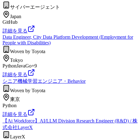
サイバーエージェント
Japan
GitHub
詳細を見る
Data Engineer, City Data Platform Development (Employment for
People with Disabilities)
Woven by Toyota
Tokyo
Python
Java
Go
+
9
詳細を見る
シニア機械学習エンジニア・Behavior
Woven by Toyota
東京
Python
詳細を見る
【Ai Workforce】AI/LLM Division Research Engineer (R&D) / 株
式会社LayerX
LayerX