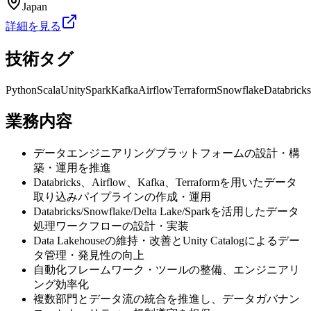
Japan
詳細を見る
技術タグ
Python
Scala
Unity
Spark
Kafka
Airflow
Terraform
Snowflake
Databricks
業務内容
データエンジニアリングプラットフォームの設計・構
築・運用を推進
Databricks、Airflow、Kafka、Terraformを用いたデータ
取り込みパイプラインの作成・運用
Databricks/Snowflake/Delta Lake/Sparkを活用したデータ
処理ワークフローの設計・実装
Data Lakehouseの維持・改善とUnity Catalogによるデー
タ管理・発見性の向上
自動化フレームワーク・ツールの整備、エンジニアリ
ング効率化
複数部門とデータ流の統合を推進し、データガバナン