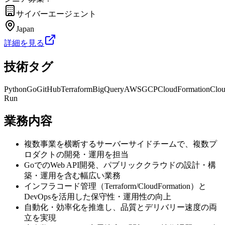
サイバーエージェント
Japan
詳細を見る
技術タグ
Python
Go
GitHub
Terraform
BigQuery
AWS
GCP
CloudFormation
Clo
Run
業務内容
複数事業を横断するサーバーサイドチームで、複数プ
ロダクトの開発・運用を担当
GoでのWeb API開発、パブリッククラウドの設計・構
築・運用を含む幅広い業務
インフラコード管理（Terraform/CloudFormation）と
DevOpsを活用した保守性・運用性の向上
自動化・効率化を推進し、品質とデリバリー速度の両
立を実現