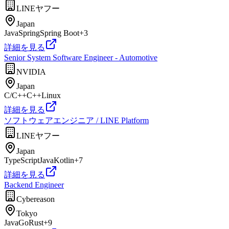
LINEヤフー
Japan
Java
Spring
Spring Boot
+
3
詳細を見る
Senior System Software Engineer - Automotive
NVIDIA
Japan
C/C++
C++
Linux
詳細を見る
ソフトウェアエンジニア / LINE Platform
LINEヤフー
Japan
TypeScript
Java
Kotlin
+
7
詳細を見る
Backend Engineer
Cybereason
Tokyo
Java
Go
Rust
+
9