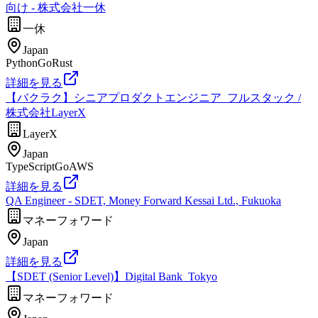
向け - 株式会社一休
一休
Japan
Python
Go
Rust
詳細を見る
【バクラク】シニアプロダクトエンジニア_フルスタック /
株式会社LayerX
LayerX
Japan
TypeScript
Go
AWS
詳細を見る
QA Engineer - SDET, Money Forward Kessai Ltd., Fukuoka
マネーフォワード
Japan
詳細を見る
【SDET (Senior Level)】Digital Bank_Tokyo
マネーフォワード