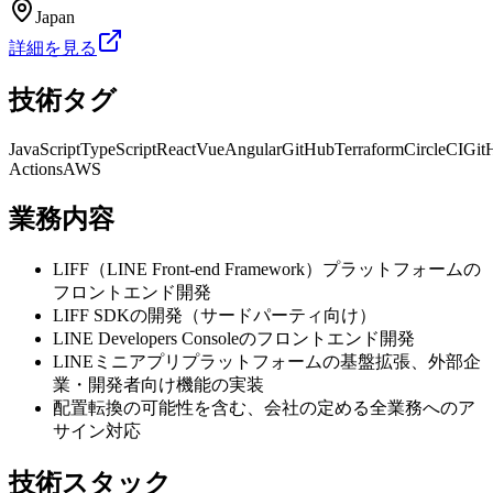
Japan
詳細を見る
技術タグ
JavaScript
TypeScript
React
Vue
Angular
GitHub
Terraform
CircleCI
Git
Actions
AWS
業務内容
LIFF（LINE Front-end Framework）プラットフォームの
フロントエンド開発
LIFF SDKの開発（サードパーティ向け）
LINE Developers Consoleのフロントエンド開発
LINEミニアプリプラットフォームの基盤拡張、外部企
業・開発者向け機能の実装
配置転換の可能性を含む、会社の定める全業務へのア
サイン対応
技術スタック