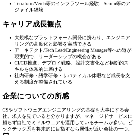
Terraform/Verda等のインフラツール経験、Scrum等のア
ジャイル経験
キャリア成長観点
大規模なプラットフォーム開発に携わり、エンジニア
リングの高度化と影響を実感できる
アーキテクト/Tech Lead/Engineering Manager等への道が
現実的で、リーダーシップの機会がある
CI/CD推進、デプロイ戦略、設計文書化など横断的ス
キルを体系的に磨ける
社内研修・語学研修・サバティカル休暇など成長を支
える制度が整備されている
企業についての所感
CSやソフトウェアエンジニアリングの基礎を大事にする会
社。求人を見ていると分かりますが、マネージドサービスに
頼らず自社でミドルウェアを運用しているチームが多い。ビ
ックテック系を将来的に目指すなら属性が近い会社の一つ。