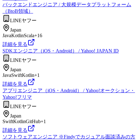
バックエンドエンジニア / 大規模データプラットフォーム
（BtoB領域）
LINEヤフー
Japan
Java
Kotlin
Scala
+
16
詳細を見る
SDKエンジニア（iOS・Android） / Yahoo! JAPAN ID
LINEヤフー
Japan
Java
Swift
Kotlin
+
1
詳細を見る
アプリエンジニア（iOS・Android） / Yahoo!オークション・
Yahoo!フリマ
LINEヤフー
Japan
Swift
Kotlin
GitHub
+
1
詳細を見る
ソフトウェアエンジニア ※Findyでカジュアル面談済みの方