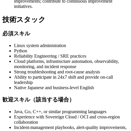
improvements; contribute to continuous improvement
initiatives.
技術スタック
必須スキル
Linux system administration
Python
Reliability Engineering / SRE practices
Cloud platforms, infrastructure automation, observability,
monitoring, and incident response
Strong troubleshooting and root-cause analysis
Ability to participate in 24x7 shift and provide on-call
leadership
Native Japanese and business-level English
歓迎スキル（該当する場合）
Java, Go, C++, or similar programming languages
Experience with Sovereign Cloud / OCI and cross-region
collaboration
Incident-management playbooks, alert-quality improvements,