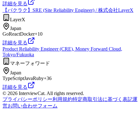
詳細を見る
【バクラク】SRE (Site Reliability Engineer) / 株式会社LayerX
LayerX
Japan
Go
React
Docker
+
10
詳細を見る
Product Reliability Engineer (CRE), Money Forward Cloud,
Tokyo/Fukuoka
マネーフォワード
Japan
TypeScript
Java
Ruby
+
36
詳細を見る
© 2026 InterviewCat. All rights reserved.
プライバシーポリシー
利用規約
特定商取引法に基づく表記
運
営
お問い合わせフォーム