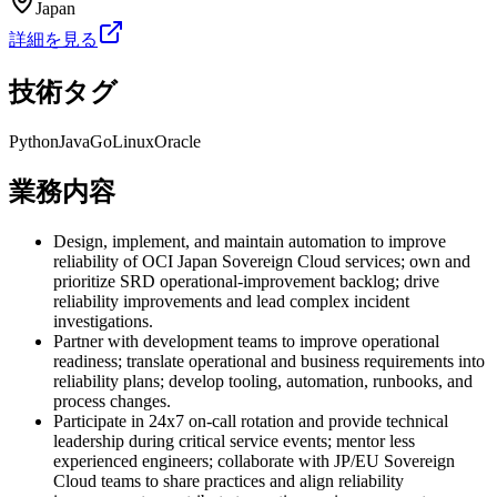
Japan
詳細を見る
技術タグ
Python
Java
Go
Linux
Oracle
業務内容
Design, implement, and maintain automation to improve
reliability of OCI Japan Sovereign Cloud services; own and
prioritize SRD operational-improvement backlog; drive
reliability improvements and lead complex incident
investigations.
Partner with development teams to improve operational
readiness; translate operational and business requirements into
reliability plans; develop tooling, automation, runbooks, and
process changes.
Participate in 24x7 on-call rotation and provide technical
leadership during critical service events; mentor less
experienced engineers; collaborate with JP/EU Sovereign
Cloud teams to share practices and align reliability