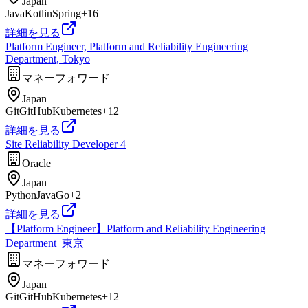
Japan
Java
Kotlin
Spring
+
16
詳細を見る
Platform Engineer, Platform and Reliability Engineering
Department, Tokyo
マネーフォワード
Japan
Git
GitHub
Kubernetes
+
12
詳細を見る
Site Reliability Developer 4
Oracle
Japan
Python
Java
Go
+
2
詳細を見る
【Platform Engineer】Platform and Reliability Engineering
Department_東京
マネーフォワード
Japan
Git
GitHub
Kubernetes
+
12