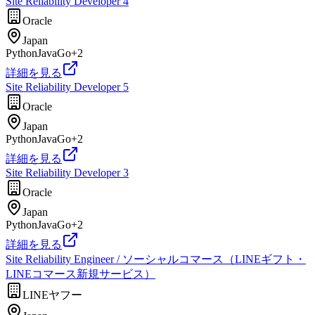
Site Reliability Developer 4
Oracle
Japan
Python
Java
Go
+
2
詳細を見る
Site Reliability Developer 5
Oracle
Japan
Python
Java
Go
+
2
詳細を見る
Site Reliability Developer 3
Oracle
Japan
Python
Java
Go
+
2
詳細を見る
Site Reliability Engineer / ソーシャルコマース（LINEギフト・
LINEコマース新規サービス）
LINEヤフー