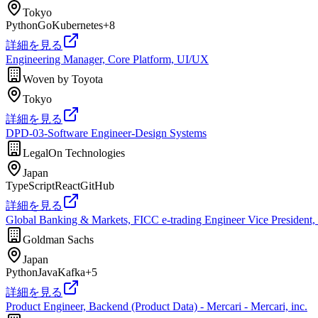
Tokyo
Python
Go
Kubernetes
+
8
詳細を見る
Engineering Manager, Core Platform, UI/UX
Woven by Toyota
Tokyo
詳細を見る
DPD-03-Software Engineer-Design Systems
LegalOn Technologies
Japan
TypeScript
React
GitHub
詳細を見る
Global Banking & Markets, FICC e-trading Engineer Vice Presiden
Goldman Sachs
Japan
Python
Java
Kafka
+
5
詳細を見る
Product Engineer, Backend (Product Data) - Mercari - Mercari, inc.