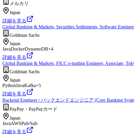
メルカリ
Japan
詳細を見る
Global Banking & Markets, Securities Settlements, Software Enginee
Goldman Sachs
Japan
Java
Docker
DynamoDB
+
4
詳細を見る
Global Banking & Markets, FICC e-trading Engineer, Associate, To
Goldman Sachs
Japan
Python
Java
Kafka
+
5
詳細を見る
Backend Engineer / バックエンドエンジニア (Core Banking Syst
PayPay・PayPayカード
Japan
Java
AWS
Pub/Sub
詳細を見る