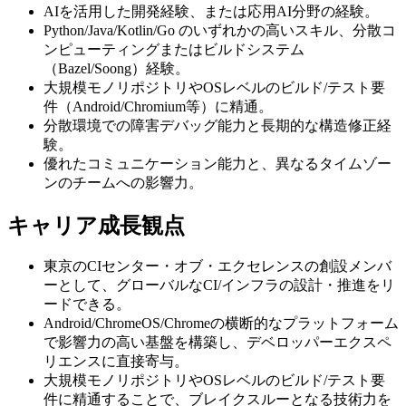
AIを活用した開発経験、または応用AI分野の経験。
Python/Java/Kotlin/Go のいずれかの高いスキル、分散コ
ンピューティングまたはビルドシステム
（Bazel/Soong）経験。
大規模モノリポジトリやOSレベルのビルド/テスト要
件（Android/Chromium等）に精通。
分散環境での障害デバッグ能力と長期的な構造修正経
験。
優れたコミュニケーション能力と、異なるタイムゾー
ンのチームへの影響力。
キャリア成長観点
東京のCIセンター・オブ・エクセレンスの創設メンバ
ーとして、グローバルなCI/インフラの設計・推進をリ
ードできる。
Android/ChromeOS/Chromeの横断的なプラットフォーム
で影響力の高い基盤を構築し、デベロッパーエクスペ
リエンスに直接寄与。
大規模モノリポジトリやOSレベルのビルド/テスト要
件に精通することで、ブレイクスルーとなる技術力を