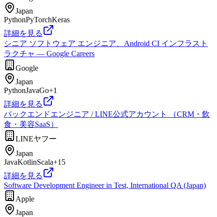
Japan
Python
PyTorch
Keras
詳細を見る
シニア ソフトウェア エンジニア、Android CI インフラスト
ラクチャ — Google Careers
Google
Japan
Python
Java
Go
+
1
詳細を見る
バックエンドエンジニア / LINE公式アカウント （CRM・飲
食・美容SaaS）
LINEヤフー
Japan
Java
Kotlin
Scala
+
15
詳細を見る
Software Development Engineer in Test, International QA (Japan)
Apple
Japan