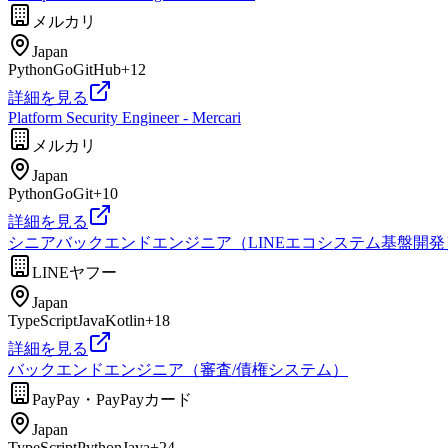
メルカリ
Japan
Python
Go
GitHub
+
12
詳細を見る
Platform Security Engineer - Mercari
メルカリ
Japan
Python
Go
Git
+
10
詳細を見る
シニアバックエンドエンジニア（LINEエコシステム基盤開発） / LINE D
LINEヤフー
Japan
TypeScript
Java
Kotlin
+
18
詳細を見る
バックエンドエンジニア（審査/債権システム）
PayPay・PayPayカード
Japan
TypeScript
Python
Java
+
24