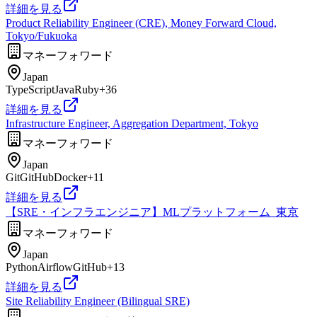
詳細を見る
Product Reliability Engineer (CRE), Money Forward Cloud,
Tokyo/Fukuoka
マネーフォワード
Japan
TypeScript
Java
Ruby
+
36
詳細を見る
Infrastructure Engineer, Aggregation Department, Tokyo
マネーフォワード
Japan
Git
GitHub
Docker
+
11
詳細を見る
【SRE・インフラエンジニア】MLプラットフォーム_東京
マネーフォワード
Japan
Python
Airflow
GitHub
+
13
詳細を見る
Site Reliability Engineer (Bilingual SRE)