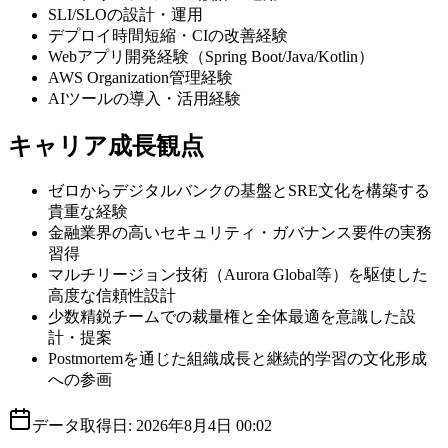
SLI/SLOの設計・運用
デプロイ時間短縮・CIの改善経験
Webアプリ開発経験（Spring Boot/Java/Kotlin）
AWS Organization管理経験
AIツールの導入・活用経験
キャリア成長観点
ゼロからデジタルバンクの基盤とSRE文化を構築する
貴重な経験
金融業界の高いセキュリティ・ガバナンス要件の実務
習得
マルチリージョン技術（Aurora Global等）を駆使した
高度な信頼性設計
少数精鋭チームでの裁量権と全体最適を意識した設
計・提案
Postmortemを通じた組織成長と継続的学習の文化形成
への参画
データ取得日:
2026年8月4日 00:02