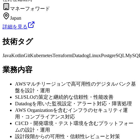
マネーフォワード
Japan
詳細を見る
技術タグ
Java
Kotlin
Git
Kubernetes
Terraform
Datadog
Linux
PostgreSQL
MySQ
業務内容
AWSマルチリージョンで高可用性のデジタルバンク基
盤を設計・運用
SLI/SLOの策定と継続的な信頼性・性能改善
Datadogを用いた監視設定・アラート対応・障害処理
AWS Organizationを含むインフラのセキュリティ運
用・コンプライアンス対応
CI/CD・開発環境・テスト環境を含むプラットフォー
ムの設計・運用
設計段階からの可用性・信頼性レビューと対策