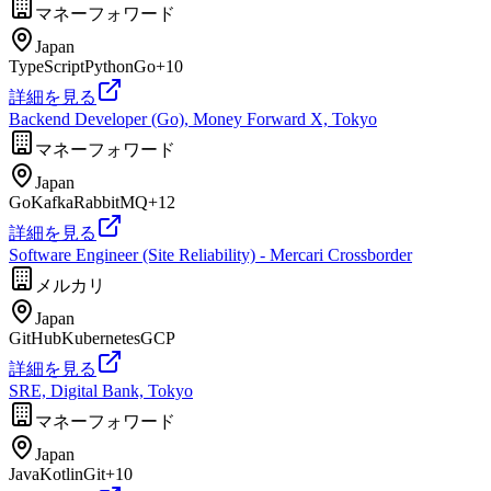
マネーフォワード
Japan
TypeScript
Python
Go
+
10
詳細を見る
Backend Developer (Go), Money Forward X, Tokyo
マネーフォワード
Japan
Go
Kafka
RabbitMQ
+
12
詳細を見る
Software Engineer (Site Reliability) - Mercari Crossborder
メルカリ
Japan
GitHub
Kubernetes
GCP
詳細を見る
SRE, Digital Bank, Tokyo
マネーフォワード
Japan
Java
Kotlin
Git
+
10