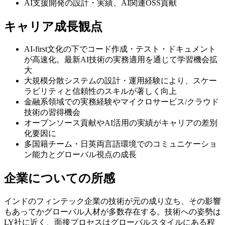
AI支援開発の設計・実績、AI関連OSS貢献
キャリア成長観点
AI-first文化の下でコード作成・テスト・ドキュメント
が高速化。最新AI技術の実務適用を通じて学習機会拡
大
大規模分散システムの設計・運用経験により、スケー
ラビリティと信頼性のスキルが著しく向上
金融系領域での実務経験やマイクロサービス/クラウド
技術の習得機会
オープンソース貢献やAI活用の実績がキャリアの差別
化要因に
多国籍チーム・日英両言語環境でのコミュニケーショ
ン能力とグローバル視点の成長
企業についての所感
インドのフィンテック企業の技術が元の成り立ち、その影響
もあってかグローバル人材が多数存在する。技術への姿勢は
LY社に近く、面接プロセスはグローバルスタイルにある程