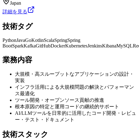
Japan
詳細を見る
技術タグ
Python
Java
Go
Kotlin
Scala
Spring
Spring
Boot
Spark
Kafka
GitHub
Docker
Kubernetes
Jenkins
Kibana
MySQL
Re
業務内容
大規模・高スループットなアプリケーションの設計・
実装
インフラ活用による大規模問題の解決とパフォーマン
ス最適化
ツール開発・オープンソース貢献の推進
根本原因の特定と運用コードの継続的サポート
AI/LLMツールを日常的に活用したコード開発・レビュ
ー・テスト・ドキュメント
技術スタック