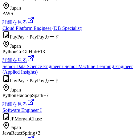
Japan
AWS
詳細を見る
Cloud Platform Engineer (DB Specialist)
PayPay・PayPayカード
Japan
Python
Go
GitHub
+
13
詳細を見る
Senior Data Science Engineer / Senior Machine Learning Engineer
(Applied Insights)
PayPay・PayPayカード
Japan
Python
Hadoop
Spark
+
7
詳細を見る
Software Engineer I
JPMorganChase
Japan
Java
React
Spring
+
3