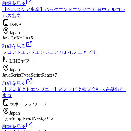
詳細を見る
【ヘルスケア事業】バックエンドエンジニア ※ウェルコン
パス出向
DeNA
Japan
Java
Go
Kotlin
+
5
詳細を見る
フロントエンドエンジニア / LINEミニアプリ
LINEヤフー
Japan
JavaScript
TypeScript
React
+
7
詳細を見る
【プロダクトエンジニア】※ミチビク株式会社へ在籍出向_
東京
マネーフォワード
Japan
TypeScript
React
Next.js
+
12
詳細を見る